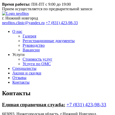
Время работы:
ПН-ПТ с 9:00 до 19:00
Прием осуществляется по предварительной записи
г. Нижний новгород
neofitos.clinic@yandex.ru
+7 (831) 423-98-33
О нас
Галерея
Регистрационные документы
Руководство
Вакансии
Услуги
Стоимость услуг
Услуги по ОМС
Специалисты
Акции и скидки
Отзывы
Контакты
Контакты
Единая справочная служба:
+7 (831) 423-98-33
603093, Нижегородская область, г.Нижний Новгород,