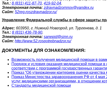
Тел.:
8 (831) 411-87-70
,
419-92-04
.
Электронная почта:
zdravnadzornnov@yandex.ru
Сайт:
52reg.roszdravnadzor.ru/
Управление Федеральной службы в сфере защиты пра
Адрес:
603950, г. Нижний Новгород, ул. Тургенева, д. 1
Tел.:
8 (831) 436-78-90
.
Электронная почта:
sanepid@sinn.ru
Сайт:
http://www.52.rospotrebnadzor.ru/
ДОКУМЕНТЫ ДЛЯ ОЗНАКОМЛЕНИЯ:
Возможность получения медицинской помощи в рамк
Порядок и условия оказания медицинской помощи в 
соответствии с программой государственных гарант
Приказ “Об утверждении критериев оценки качества 
Приказ Министерства здравоохранения РФ от 4 мая 2
услуг медицинскими организациями, в отношении ко
Стандарты медицинской помощи