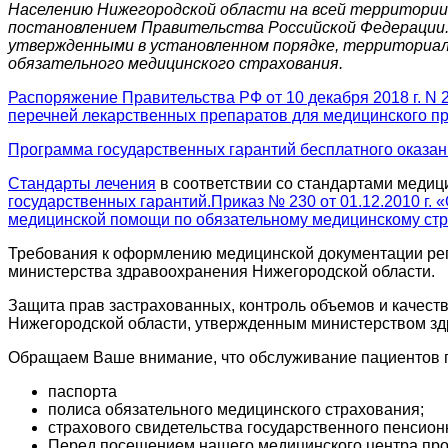
Населению Нижегородской области на всей территории
постановлением Правительства Российской Федерации.
утвержденными в установленном порядке, территориал
обязательного медицинского страхования.
Распоряжение Правительства РФ от 10 декабря 2018 г. N
перечней лекарственных препаратов для медицинского пр
Программа государственных гарантий бесплатного оказан
Стандарты лечения
в соответствии со стандартами меди
государственных гарантий.Приказ № 230 от 01.12.2010 г.
медицинской помощи по обязательному медицинскому ст
Требования к оформлению медицинской документации рег
министерства здравоохранения Нижегородской области.
Защита прав застрахованных, контроль объемов и качест
Нижегородской области, утвержденным министерством зд
Обращаем Ваше внимание, что обслуживание пациентов п
паспорта
полиса обязательного медицинского страхования;
страхового свидетельства государственного пенсион
Перед посещением нашего медицинского центра пров