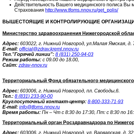
Действительность Вашего медицинского полиса Вы 
Страхования
http://www.tfoms.nnov.ru/get_polis/
ВЫШЕСТОЯЩИЕ И КОНТРОЛИРУЮЩИЕ ОРГАНИЗАЦИ
Министерство здравоохранения Нижегородской обла
Адрес:
603022, г. Нижний Новгород, ул.Малая Ямская, д. 
E-mail:
official@zdrav.kreml.nnov.ru
Тел.”Горячей линии”:
8 (831) 250-94-03
Режим работы:
с 09.00 до 18.00,
Сайт:
zdrav-nnov.ru
Территориальный Фонд обязательного медицинского
Адрес:
603006, г. Нижний Новгород, пл. Свободы,6.
Тел.:
8 (831) 233-90-00
Круглосуточный контакт-центр:
8-800-333-71-93
E-mail:
info@tfoms.nnov.ru
Время работы:
Пн – Чт с 8:30 до 17:30, Пт: с 8:30 по 16
Территориальный орган Росздравнадзора по Нижего
Адрес:
603006, г. Нижний Новгород, ул. Варварская, д. 32