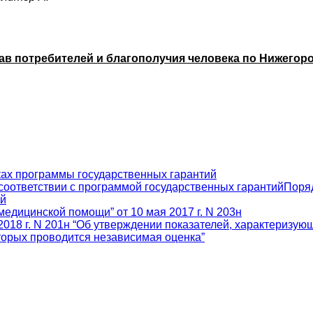
в потребителей и благополучия человека по Нижегор
ах программы государственных гарантий
соответствии с программой государственных гарантийПоря
ий
медицинской помощи” от 10 мая 2017 г. N 203н
018 г. N 201н “Об утверждении показателей, характеризую
торых проводится независимая оценка”